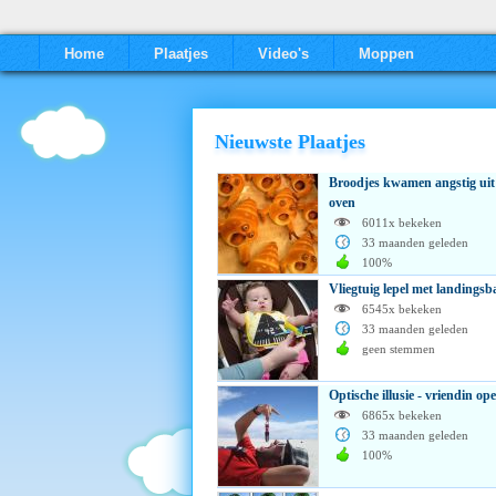
Home
Plaatjes
Video's
Moppen
Nieuwste Plaatjes
Broodjes kwamen angstig uit
oven
6011x bekeken
33 maanden geleden
100%
Vliegtuig lepel met landings
6545x bekeken
33 maanden geleden
geen stemmen
Optische illusie - vriendin op
6865x bekeken
33 maanden geleden
100%