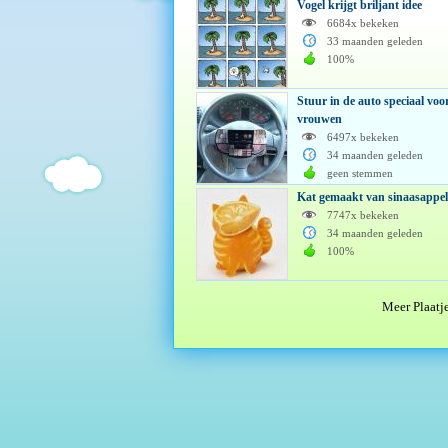
Vogel krijgt briljant idee
6684x bekeken
33 maanden geleden
100%
Stuur in de auto speciaal voo
vrouwen
6497x bekeken
34 maanden geleden
geen stemmen
Kat gemaakt van sinaasappel
7747x bekeken
34 maanden geleden
100%
Meer Plaatj