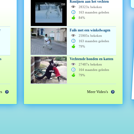
Konijnen aan het vechten
28323x bekeken
163 maanden geleden
84%
r
Fails met een winkelwagen
25905x bekeken
163 maanden geleden
79%
s
Vechtende honden en katten
27487x bekeken
164 maanden geleden
79%
es
Meer Video's