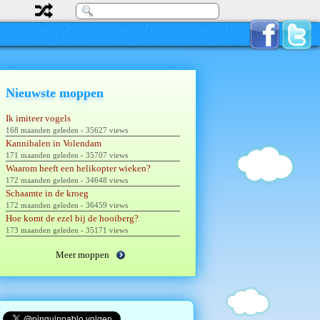
Nieuwste moppen
Ik imiteer vogels
168 maanden geleden - 35627 views
Kannibalen in Volendam
171 maanden geleden - 35707 views
Waarom heeft een helikopter wieken?
172 maanden geleden - 34648 views
Schaamte in de kroeg
172 maanden geleden - 36459 views
Hoe komt de ezel bij de hooiberg?
173 maanden geleden - 35171 views
Meer moppen