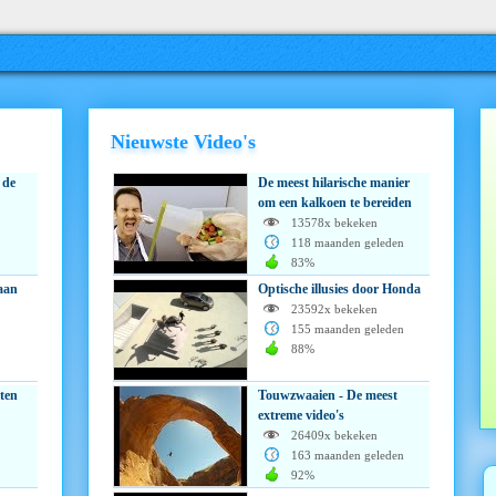
Nieuwste Video's
 de
De meest hilarische manier
om een kalkoen te bereiden
13578x bekeken
118 maanden geleden
83%
baan
Optische illusies door Honda
23592x bekeken
155 maanden geleden
88%
eten
Touwzwaaien - De meest
extreme video's
26409x bekeken
163 maanden geleden
92%